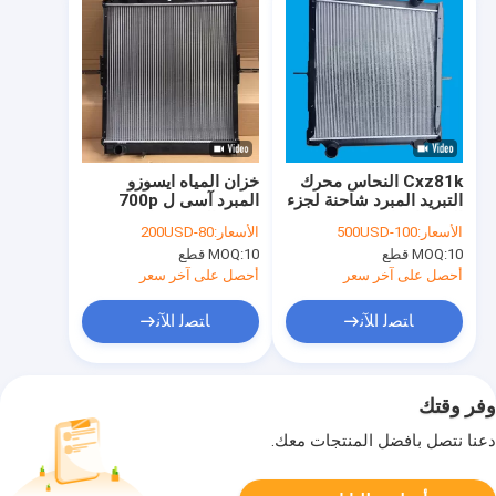
Cxz81k النحاس محرك
خزان المياه ايسوزو
التبريد المبرد شاحنة لجزء
المبرد آسى ل 700p
السيارات ايسوزو
4hk1 المبرد شاحنة
الأسعار:
100-500USD
الأسعار:
80-200USD
المبرد
10 قطع
MOQ:
10 قطع
MOQ:
أحصل على آخر سعر
أحصل على آخر سعر
ﺎﺘﺼﻟ ﺍﻶﻧ
ﺎﺘﺼﻟ ﺍﻶﻧ
وفر وقتك
دعنا نتصل بأفضل المنتجات معك.