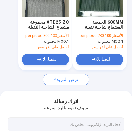
جولة في المعمل
ضبط الجودة
680MM الجمعية
XTD25-ZC مجموعة
المشعاع شاحنة ثقيلة
مشعاع الشاحنة الثقيلة
اتصل بنا
الأسعار:
100-280 USD per piece
الأسعار:
100-300 USD per piece
1 مجموعة
MOQ:
1 مجموعة
MOQ:
أخبار
أحصل على آخر سعر
أحصل على آخر سعر
جميع القضايا
ﺎﺘﺼﻟ ﺍﻶﻧ
ﺎﺘﺼﻟ ﺍﻶﻧ
Blog
عرض المزيد
المبرد حفارة
اترك رسالة
سوف نقوم بالرد بسرعة
مبرد الزيت الهيدروليكي
مشعاع البلدوزر