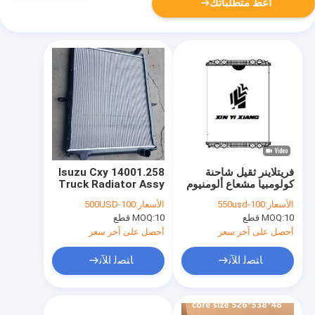
أعط متطلباتك
فريتلاينر ثقيل شاحنة
14001.258 Isuzu Cxy
كولومبيا مشعاع ألومنيوم
Truck Radiator Assy
بلاستيك
1214109214
الأسعار:
100-550usd
الأسعار:
100-500USD
97778151
10 قطع
MOQ:
10 قطع
MOQ:
أحصل على آخر سعر
أحصل على آخر سعر
ﺎﺘﺼﻟ ﺍﻶﻧ
ﺎﺘﺼﻟ ﺍﻶﻧ