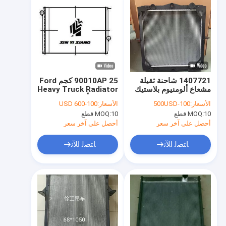
1407721 شاحنة ثقيلة
90010AP 25 كجم Ford
مشعاع ألومنيوم بلاستيك
Heavy Truck Radiator
لداف Lf45
239362 ألومنيوم
الأسعار:
100-500USD
الأسعار:
100-600 USD
10 قطع
MOQ:
10 قطع
MOQ:
أحصل على آخر سعر
أحصل على آخر سعر
ﺎﺘﺼﻟ ﺍﻶﻧ
ﺎﺘﺼﻟ ﺍﻶﻧ
منزل
المنتجات
حول بنا