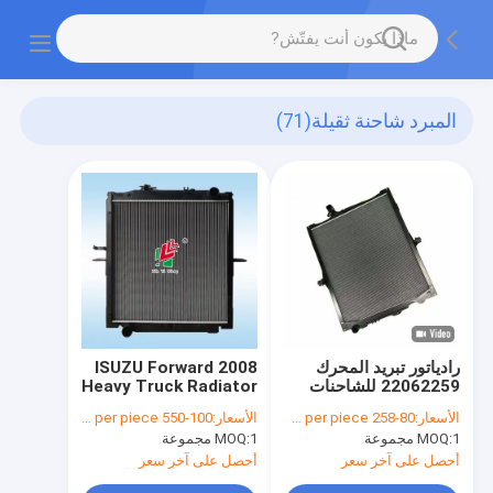
المبرد شاحنة ثقيلة
(71)
رادياتور تبريد المحرك
ISUZU Forward 2008
22062259 للشاحنات
Heavy Truck Radiator
فولفو FH II الشاحنات
PDG-FVR34U2
الأسعار:
80-258 USD per piece
الأسعار:
100-550 USD per piece
8980428373
85013015
1 مجموعة
MOQ:
1 مجموعة
MOQ:
أحصل على آخر سعر
أحصل على آخر سعر