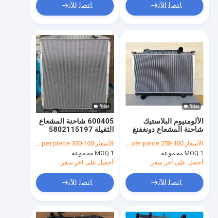
ﺎﺘﺼﻟ ﺍﻶﻧ
ﺎﺘﺼﻟ ﺍﻶﻧ
الألومنيوم البلاستيك
600405 شاحنة المشعاع
شاحنة المشعاع دونغفنغ
الثقيلة 5802115197
تيانجين المركبات التجارية
Hongyan Jieshi
الأسعار:
100-258 USD per piece
الأسعار:
100-330 USD per piece
Radiator Assembly
1 مجموعة
MOQ:
1 مجموعة
MOQ:
أحصل على آخر سعر
أحصل على آخر سعر
ﺎﺘﺼﻟ ﺍﻶﻧ
ﺎﺘﺼﻟ ﺍﻶﻧ