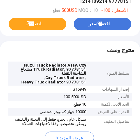
1214109214 97778151
الأسعار：100-500USD
MOQ：10 قطع
افضل سعر
ﺎﺘﺼﻟ ﺍﻶﻧ
منتوج وصف
Isuzu Truck Radiator Assy، Cxy
Truck Radiator، 97778151 مشعاع
تسليط الضوء
الشاحنة الثقيلة
,
,
Cxy Truck Radiator
97778151 Heavy Truck Radiator
إصدار الشهادات
TS16949
الأسعار
100-500USD
الحد الأدنى لكمية
10 قطع
القدرة على العرض
10000 جهاز كمبيوتر شخصى
بشكل عام ، تحتاج فقط إلى التعبئة والتغليف
تفاصيل التغليف
ويمكن تخصيصها وفقًا لاحتياجات العملاء.
عرض المزيد