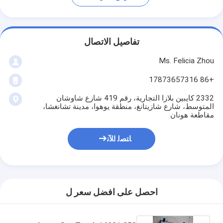
تفاصيل الاتصال
Ms. Felicia Zhou
+86 17873657316
2332 كايبين بلازا التجارية، رقم 419 شارع شاوشان
المتوسط، شارع شازيتانغ، منطقة يوهوا، مدينة تشانغشا،
مقاطعة هونان
ﺎﺘﺼﻟ ﺍﻶﻧ
احصل على افضل سعر ل