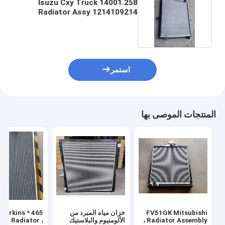
14001.258 Isuzu Cxy Truck
Radiator Assy 1214109214
97778151
استمر
المنتجات الموصى بها
FV51GK Mitsubishi
خزان مياه المبرد من
Radiator Assembly ،
الألومنيوم والبلاستيك
or Radiator ،