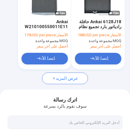
جولة في المعمل
ضبط الجودة
Ankai 6128J18 حافلة
Ankai
رادياتور بارد تجميع نظام
W210100550011E11
اتصل بنا
تبريد سيارات الركاب
حافلة رادياتور بارد تجمع
الأسعار:
188USD per piece
الأسعار:
179USD per piece
رادياتور خزان للحافلة
نظام تبريد محرك سيارات
MOQ:
مجموعة واحدة
MOQ:
مجموعة واحدة
الركاب خزان المياه
أخبار
للحافلة
أحصل على آخر سعر
أحصل على آخر سعر
جميع القضايا
ﺎﺘﺼﻟ ﺍﻶﻧ
ﺎﺘﺼﻟ ﺍﻶﻧ
Blog
عرض المزيد
المبرد حفارة
اترك رسالة
سوف نقوم بالرد بسرعة
مبرد الزيت الهيدروليكي
مشعاع البلدوزر