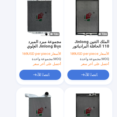
الملك التنين Jinlong
مجموعة مبرد المبرد
110 الحافلة البرادياتور
Jinlong Bus العلوي
المبرد الجمعية ركاب
الأيسر السفلي الأيمن
الأسعار:
189USD per piece
الأسعار:
169USD per piece
سيارة نظام تبريد محرك
نظام تبريد محرك سيارة
MOQ:
مجموعة واحدة
MOQ:
مجموعة واحدة
المياه خزان للحافلة
الركاب من الألومنيوم
بالمياه
أحصل على آخر سعر
أحصل على آخر سعر
ﺎﺘﺼﻟ ﺍﻶﻧ
ﺎﺘﺼﻟ ﺍﻶﻧ
منزل
المنتجات
حول بنا