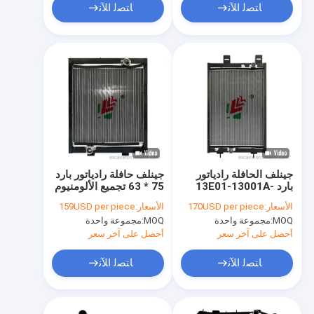
ﺎﺘﺼﻟ ﺍﻶﻧ
ﺎﺘﺼﻟ ﺍﻶﻧ
جينلف الحافلة رادياتور
جينلف حافلة رادياتور بارد
بارد 13E01-13001A-
75 * 63 تجميع الألومنيوم
13YL1-01010-A1
ركاب سيارة محرك نظام
الأسعار:
170USD per piece
الأسعار:
159USD per piece
تجميع الألومنيوم ركاب
تبريد خزان المياه للحافلة
MOQ:
مجموعة واحدة
MOQ:
مجموعة واحدة
سيارة نظام تبريد محرك
المياه خزان F
أحصل على آخر سعر
أحصل على آخر سعر
ﺎﺘﺼﻟ ﺍﻶﻧ
ﺎﺘﺼﻟ ﺍﻶﻧ