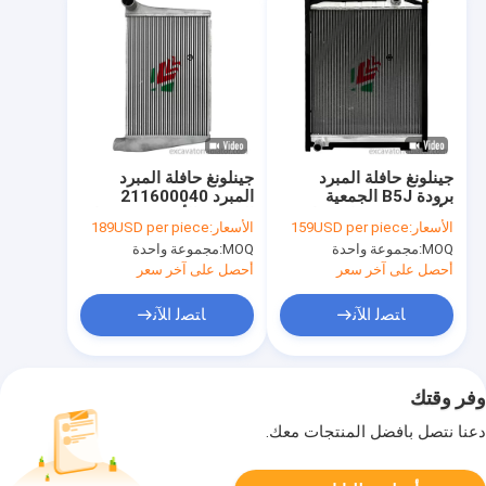
جينلونغ حافلة المبرد
جينلونغ حافلة المبرد
برودة B5J الجمعية
المبرد 211600040
الألومنيوم محرك سيارة
الجمعية الألومنيوم محرك
الأسعار:
159USD per piece
الأسعار:
189USD per piece
الركاب نظام تبريد خزان
سيارة الركاب نظام تبريد
MOQ:
مجموعة واحدة
MOQ:
مجموعة واحدة
المياه للحافلة
خزان المياه للحافلة
أحصل على آخر سعر
أحصل على آخر سعر
ﺎﺘﺼﻟ ﺍﻶﻧ
ﺎﺘﺼﻟ ﺍﻶﻧ
وفر وقتك
دعنا نتصل بأفضل المنتجات معك.