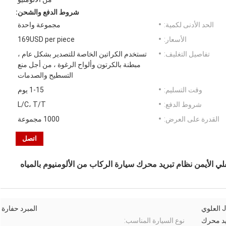
شروط الدفع والشحن:
الحد الأدنى لكمية:
مجموعة واحدة
الأسعار:
169USD per piece
تفاصيل التغليف:
تستخدم الكراتين الخاصة للتصدير بشكل عام ،
مبطنة بالكرتون وألواح الرغوة ، من أجل منع
التسطيح والصدمات
وقت التسليم:
1-15 يوم
شروط الدفع:
L/C، T/T
القدرة على العرض:
1000 مجموعة
اتصل
مجموعة مبرد المبرد Jinlong Bus العلوي
المبرد حفارة
يد محرك
نوع السيارة المناسب: