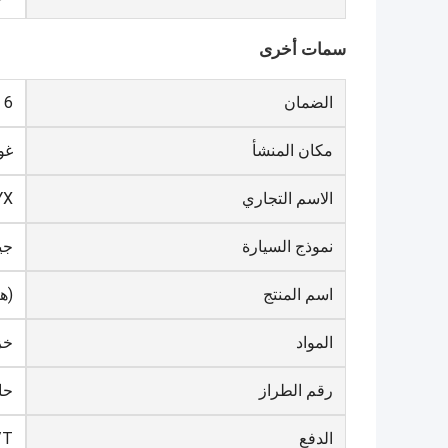
سمات أخرى
الضمان
6 أشهر
مكان المنشأ
غو
الاسم التجاري
YX
نموذج السيارة
جي
اسم المنتج
(هي
المواد
خز
رقم الطراز
حا
الدفع
/T