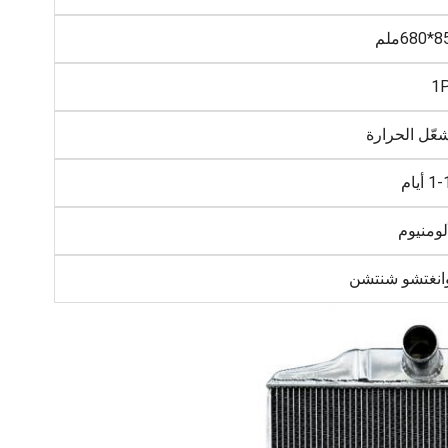
68ملم
1
عّل الحرارة
 أيام
لومنيوم
انغتشو شنتشن