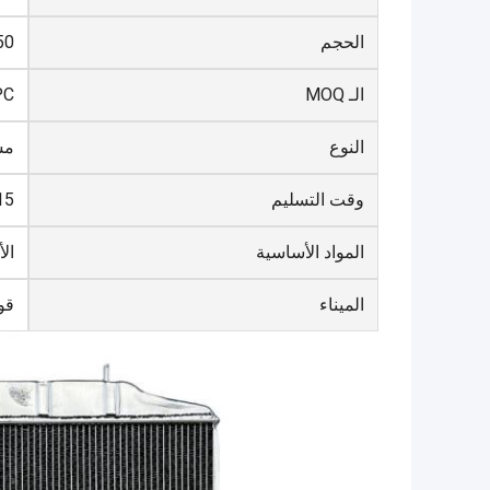
الحجم
850*0
الـ MOQ
PC
النوع
مش
وقت التسليم
1-15
المواد الأساسية
الأ
الميناء
قو