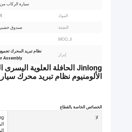
سيارة الركاب من ا
المواد:
ال
التعبئة:
صندوق خشبي،
الـ MOQ:
نظام تبريد المحرك تجميع ج
إبراز:
er Assembly
Jinlong الحافلة العلوية اليس
الألومنيوم نظام تبريد محرك سيارا
الخصائص الخاصة بالقطاع
لا.
ال
الم