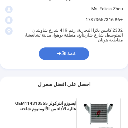
Ms. Felicia Zhou
+86 17873657316
2332 كايبين بلازا التجارية، رقم 419 شارع شاوشان
المتوسط، شارع شازيتانغ، منطقة يوهوا، مدينة تشانغشا،
مقاطعة هونان
ﺎﺘﺼﻟ ﺍﻶﻧ
احصل على افضل سعر ل
ايسوزو انتركولر OEM114310555
عالية الأداء من الألومنيوم شاحنة
تبديد الحرارة تجمع انتركولر