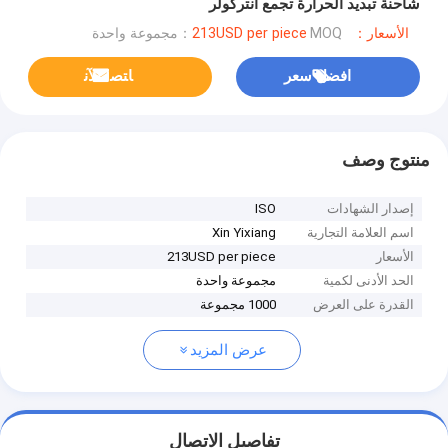
شاحنة تبديد الحرارة تجمع انتركولر
الأسعار：213USD per piece
MOQ：مجموعة واحدة
افضل سعر
ﺎﺘﺼﻟ ﺍﻶﻧ
منتوج وصف
إصدار الشهادات
ISO
اسم العلامة التجارية
Xin Yixiang
الأسعار
213USD per piece
الحد الأدنى لكمية
مجموعة واحدة
القدرة على العرض
1000 مجموعة
عرض المزيد
تفاصيل الاتصال