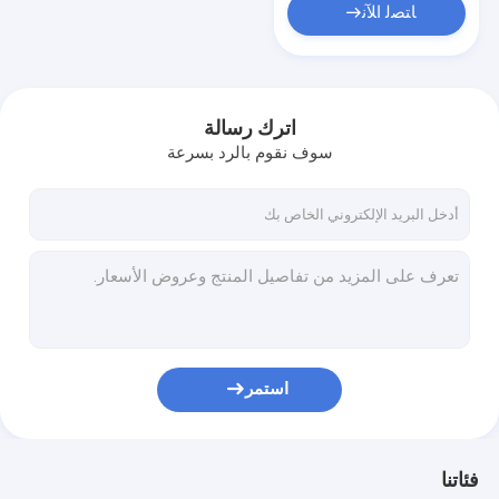
ﺎﺘﺼﻟ ﺍﻶﻧ
اترك رسالة
سوف نقوم بالرد بسرعة
استمر
فئاتنا