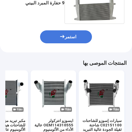
9 حفارة المبرد البيني
11Q6-40202 لشركة
هيونداي
استمر
المنتجات الموصى بها
سيارات إسوزو للشاحنات
ايسوزو انتركولر
مكبر تبريد مزدوج
C02151100 شاحنة
OEM114310555 عالية
للشاحنات هينو ق
ثقيلة الجودة عالية التبريد
الأداء من الألومنيوم
الألومنيوم عالية 