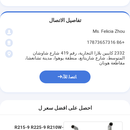
تفاصيل الاتصال
Ms. Felicia Zhou
+86 17873657316
2332 كايبين بلازا التجارية، رقم 419 شارع شاوشان
المتوسط، شارع شازيتانغ، منطقة يوهوا، مدينة تشانغشا،
مقاطعة هونان
ﺎﺘﺼﻟ ﺍﻶﻧ
احصل على افضل سعر ل
R215-9 R225-9 R210W-