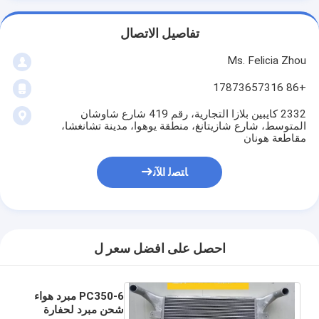
تفاصيل الاتصال
Ms. Felicia Zhou
+86 17873657316
2332 كايبين بلازا التجارية، رقم 419 شارع شاوشان
المتوسط، شارع شازيتانغ، منطقة يوهوا، مدينة تشانغشا،
مقاطعة هونان
ﺎﺘﺼﻟ ﺍﻶﻧ
احصل على افضل سعر ل
PC350-6 مبرد هواء
شحن مبرد لحفارة