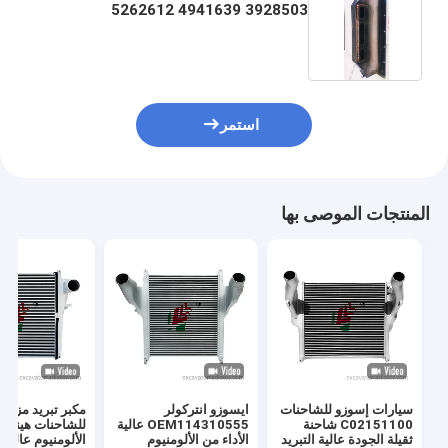
5262612 4941639 3928503
استمر
المنتجات الموصى بها
سيارات إسوزو للشاحنات
ايسوزو انتركولر
مكبر تبريد مزدوج
C02151100 شاحنة
OEM114310555 عالية
للشاحنات هينو ق
ثقيلة الجودة عالية التبريد
الأداء من الألومنيوم
الألومنيوم عالية 