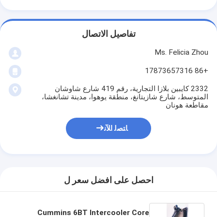
تفاصيل الاتصال
Ms. Felicia Zhou
+86 17873657316
2332 كايبين بلازا التجارية، رقم 419 شارع شاوشان
المتوسط، شارع شازيتانغ، منطقة يوهوا، مدينة تشانغشا،
مقاطعة هونان
ﺎﺘﺼﻟ ﺍﻶﻧ
احصل على افضل سعر ل
Cummins 6BT Intercooler Core