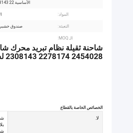
الأساسية Oe 2308143 22
المواد:
ال
التعبئة:
صندوق خشبي،
الـ MOQ:
2308143 2278174 2454028 لشركة SCANIA شاحنة
الخصائص الخاصة بالقطاع
لا.
شا
شا