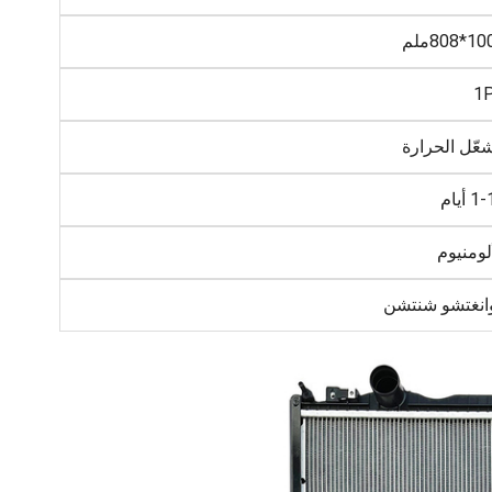
*808ملم
1
عّل الحرارة
 أيام
لومنيوم
انغتشو شنتشن