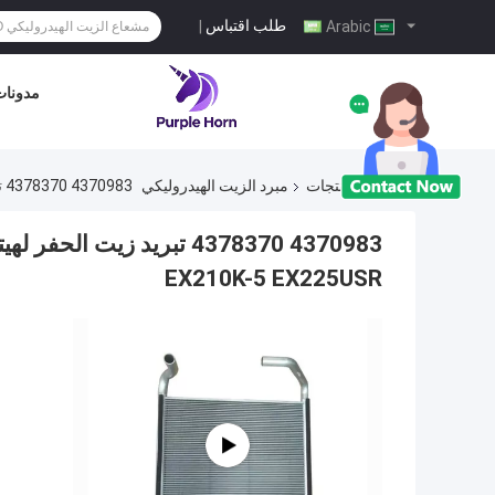
طلب اقتباس
|
Arabic
مدونا
منزل
المنتجات
مبرد الزيت الهيدروليكي
4370983 4378370 تبريد زيت الحفر لهيتاشي EX200-5 EX200LC-5 EX210-5 EX210H-5 EX210K-5 EX225USR
EX210K-5 EX225USR