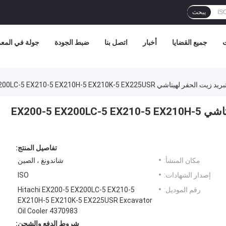
يبحث
ت
جميع القضايا
أخبار
اتصل بنا
ضبط الجودة
جولة في المع
4370983 4378370 تبريد زيت الحفر لهيتاشي EX200-5 EX200LC-5 EX210-5 EX210H-5
تفاصيل المنتج:
مكان المنشأ:
شاندونغ ، الصين
إصدار الشهادات:
ISO
رقم الموديل:
Hitachi EX200-5 EX200LC-5 EX210-5
EX210H-5 EX210K-5 EX225USR Excavator
Oil Cooler 4370983
شروط الدفع والشحن: