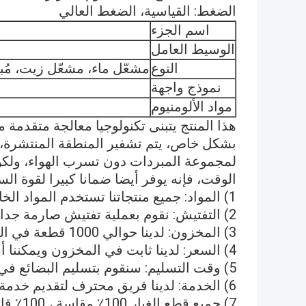
الضغط: القياسية، الضغط العالي
اسم الجزء
الوسيط العامل
النوع
مشعّل ماء، مشعّل زيت، مُ
نموذج واجهة
مواد الألومنيوم
هذا المنتج يتبنى تكنولوجيا معالجة متقدمة م
بشكل خاص، يتم تشفير المنطقة المنتشرة، وي
لمجموعة المبردات دون تسرب الهواء، ولكن
الوقت، فإنه يوفر أيضا ضمانا كبيرا لقوة السي
1) المواد: جميع منتجاتنا تستخدم المواد الخام عالية الجودة الأصلية.
2) التفتيش: نقوم بعملية تفتيش صارمة جدا قبل التسليم.
3) المخزون: لدينا حوالي 1000 قطعة في المخزون، يمكن أن توفر لك في وقت واحد.
4) السعر: لدينا ثابت في المخزون ويمكننا أن نقدم سعر تنافسي.
5) وقت التسليم: سنقوم بتسليم البضائع في غضون 1-3 أيام بعد تلقي الدفع.
6) الخدمة: لدينا فريق محترف لتقديم خدمة مهنية لك 24/7.
7) جميع قطع الغيار 100٪ مقاسة ، 100٪ قابلة للتبادل.