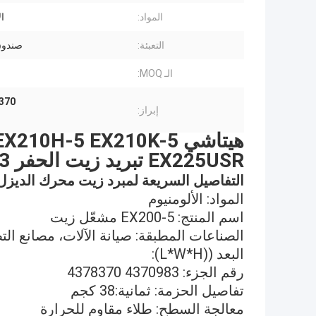
المواد:
ال
التعبئة:
صندو
الـ MOQ:
4378370 مكبر زيت الحفر,70983
إبراز:
هيتاشي 0H-5 EX210K-5
EX225USR تبريد زيت الحفر 4370983 4378370
التفاصيل السريعة لمبرد زيت محرك الديزل
المواد: الألومنيوم
اسم المنتج: EX200-5 مشعّل زيت
الصناعات المطبقة: صيانة الآلات، مصانع الت
البعد ((L*W*H):
رقم الجزء: 4370983 4378370
تفاصيل الحزمة: ثمانية:38 كجم
معالجة السطح: طلاء مقاوم للحرارة