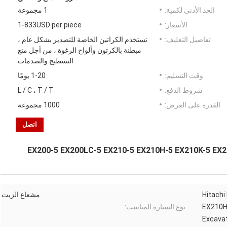
الحد الأدنى لكمية:
1 مجموعة
الأسعار:
1-833USD per piece
تفاصيل التغليف:
تستخدم الكراتين الخاصة للتصدير بشكل عام ،
مبطنة بالكرتون وألواح الرغوة ، من أجل منع
التسطيح والصدمات
وقت التسليم:
1-20 يومًا
شروط الدفع:
L / C ، T / T
القدرة على العرض:
1000 مجموعة
اتصل
Hitach
مشعاع الزيت
EX210H
نوع السيارة المناسب:
Excavat