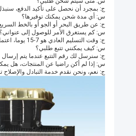
س: متى سيتم شحن طلبي؟
ج: بمجرد أن نحصل على تأكيد الدفع، سنبذل ق
س: أي مدة شحن يمكنك توفيرها؟
ج: عن طريق البحر أو الجو أو بالخط السريع (L ، Fedex ، TNT ، UPS ، EMS
س: كم يستغرق الأمر للوصول إلى عنواني؟
ج: وقت التسليم العادي هو 7-15 يوما، اعتمادا على أي بلد كنت في.
س: كيف يمكنني تتبع طلبي؟
ج: سنرسل لك رقم التتبع عندما يتم إرسال ا
س: إذا لم أكن راضيا عن المنتجات، هل يمكن
ج: نعم، ونحن نقدم خدمة التبادل والإصلاح ت