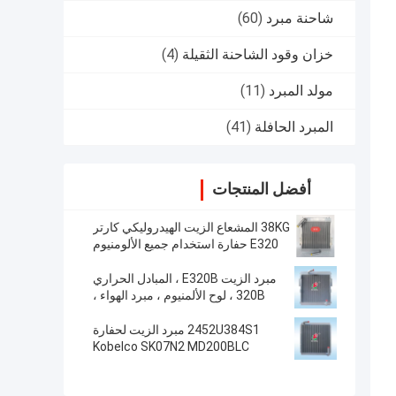
شاحنة مبرد
(60)
خزان وقود الشاحنة الثقيلة
(4)
مولد المبرد
(11)
المبرد الحافلة
(41)
أفضل المنتجات
38KG المشعاع الزيت الهيدروليكي كارتر
E320 حفارة استخدام جميع الألومنيوم
مبرد الزيت E320B ، المبادل الحراري
320B ، لوح الألمنيوم ، مبرد الهواء ،
المبرد ، خزان الزيت ، مبرد الهواء ، 125-
2970،118-9954
2452U384S1 مبرد الزيت لحفارة
Kobelco SK07N2 MD200BLC
K907LC K907