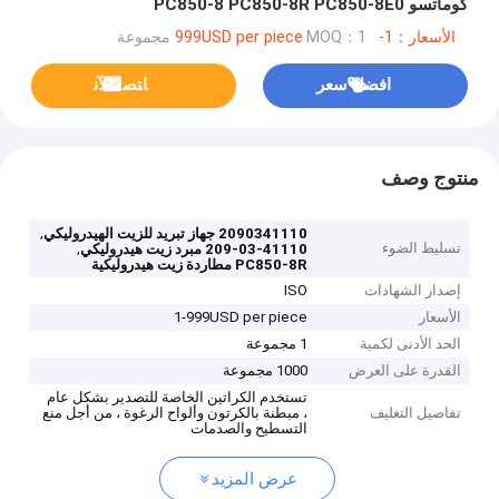
كوماتسو PC850-8 PC850-8R PC850-8E0
الأسعار：1-999USD per piece
MOQ：1 مجموعة
افضل سعر
ﺎﺘﺼﻟ ﺍﻶﻧ
منتوج وصف
,
2090341110 جهاز تبريد للزيت الهيدروليكي
تسليط الضوء
,
209-03-41110 مبرد زيت هيدروليكي
PC850-8R مطاردة زيت هيدروليكية
إصدار الشهادات
ISO
الأسعار
1-999USD per piece
الحد الأدنى لكمية
1 مجموعة
القدرة على العرض
1000 مجموعة
تستخدم الكراتين الخاصة للتصدير بشكل عام
تفاصيل التغليف
، مبطنة بالكرتون وألواح الرغوة ، من أجل منع
التسطيح والصدمات
عرض المزيد