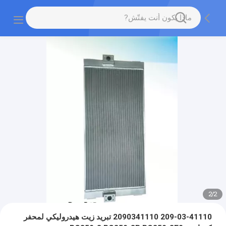
2
/
2
209-03-41110 2090341110 تبريد زيت هيدروليكي لمحفر