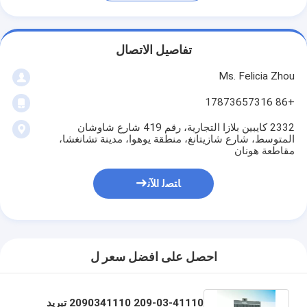
تفاصيل الاتصال
Ms. Felicia Zhou
+86 17873657316
2332 كايبين بلازا التجارية، رقم 419 شارع شاوشان
المتوسط، شارع شازيتانغ، منطقة يوهوا، مدينة تشانغشا،
مقاطعة هونان
ﺎﺘﺼﻟ ﺍﻶﻧ
احصل على افضل سعر ل
209-03-41110 2090341110 تبريد