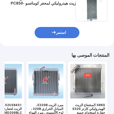
زيت هيدروليكي لمحفر كوماتسو PC850-
8 PC850-8R PC850-8E0
استمر
المنتجات الموصى بها
38KG المشعاع الزيت
مبرد الزيت E320B ،
4S1
الهيدروليكي كارتر E320
المبادل الحراري 320B ،
الزيت
حفارة استخدام جميع
لوح الألمنيوم ، مبرد الهواء
N2 MD200BLC