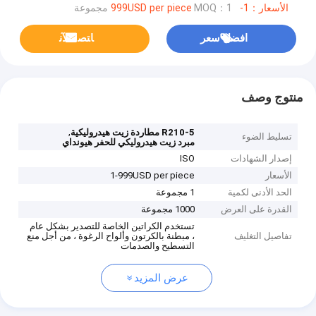
الأسعار：1-999USD per piece
MOQ：1 مجموعة
افضل سعر
ﺎﺘﺼﻟ ﺍﻶﻧ
منتوج وصف
,
R210-5 مطاردة زيت هيدروليكية
تسليط الضوء
مبرد زيت هيدروليكي للحفر هيونداي
إصدار الشهادات
ISO
الأسعار
1-999USD per piece
الحد الأدنى لكمية
1 مجموعة
القدرة على العرض
1000 مجموعة
تستخدم الكراتين الخاصة للتصدير بشكل عام
تفاصيل التغليف
، مبطنة بالكرتون وألواح الرغوة ، من أجل منع
التسطيح والصدمات
عرض المزيد