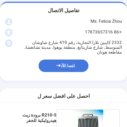
تفاصيل الاتصال
Ms. Felicia Zhou
+86 17873657316
2332 كايبين بلازا التجارية، رقم 419 شارع شاوشان
المتوسط، شارع شازيتانغ، منطقة يوهوا، مدينة تشانغشا،
مقاطعة هونان
ﺎﺘﺼﻟ ﺍﻶﻧ
احصل على افضل سعر ل
R210-5 برودة زيت
هيدروليكية للحفر
هيونداي