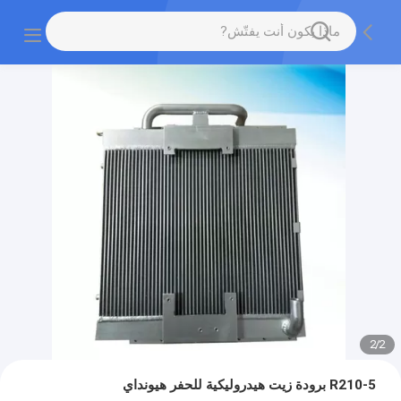
2
/
2
R210-5 برودة زيت هيدروليكية للحفر هيونداي