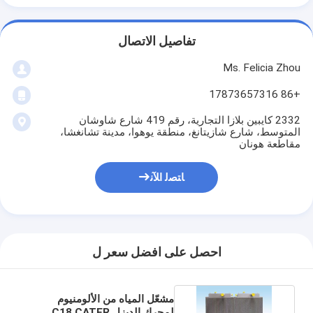
تفاصيل الاتصال
Ms. Felicia Zhou
+86 17873657316
2332 كايبين بلازا التجارية، رقم 419 شارع شاوشان
المتوسط، شارع شازيتانغ، منطقة يوهوا، مدينة تشانغشا،
مقاطعة هونان
ﺎﺘﺼﻟ ﺍﻶﻧ
احصل على افضل سعر ل
مشعّل المياه من الألومنيوم
لمحرك الديزل C18 CATER