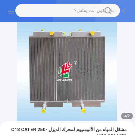
4
/
2
مشعّل المياه من الألومنيوم لمحرك الديزل C18 CATER 250-