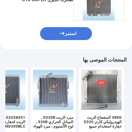
250-4452 2504452
استمر
المنتجات الموصى بها
38KG المشعاع الزيت
مبرد الزيت E320B ،
4S1
الهيدروليكي كارتر E320
المبادل الحراري 320B ،
الزيت
حفارة استخدام جميع
لوح الألمنيوم ، مبرد الهواء
N2 MD200BLC
الألومنيوم
، المبرد ، خزان الزيت ،
K907LC K907