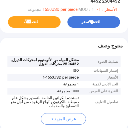
4452 2504452
الأسعار：1-1550USD per piece
MOQ：1 مجموعة
افضل سعر
ﺎﺘﺼﻟ ﺍﻶﻧ
منتوج وصف
,
مشعّل المياه من الألومنيوم لمحركات الديزل
تسليط الضوء
2504452 محركات الديزل
إصدار الشهادات
ISO
الأسعار
1-1550USD per piece
الحد الأدنى لكمية
1 مجموعة
القدرة على العرض
1000 مجموعة
تستخدم الكراتين الخاصة للتصدير بشكل عام
تفاصيل التغليف
، مبطنة بالكرتون وألواح الرغوة ، من أجل منع
التسطيح والصدمات
عرض المزيد