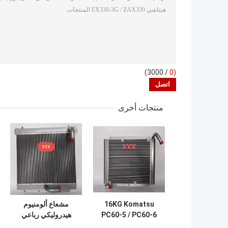
/ 3000)
0
(
منتجات أخرى
16KG Komatsu
مشعاع ألومنيوم
PC60-5 / PC60-6
هيدروليكي رباعي
حفارة الزيت
النواة ، مشعات