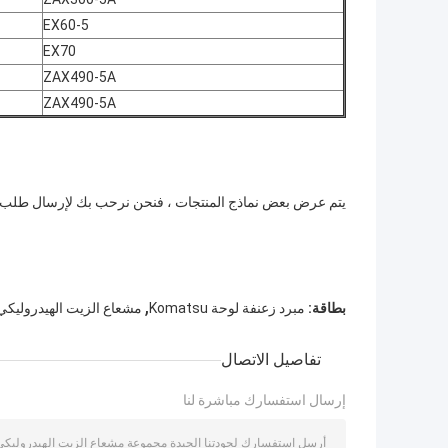
EX60-5
EX70
ZAX490-5A
ZAX490-5A
يتم عرض بعض نماذج المنتجات ، فنحن نرحب بك لإرسال طلب 
,
بطاقة:
مبرد زعنفة لوحة Komatsu
مشعاع الزيت الهيدروليكي SO
تفاصيل الاتصال
إرسال استفسارك مباشرة لنا