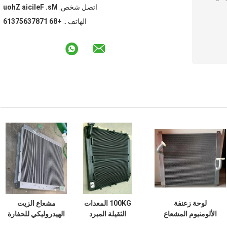
اتصل شخص:
Ms. Felicia Zhou
الهاتف ::
+86 17873657316
لوحة زعنفة
100KG المعدات
مشعاع الزيت
الألومنيوم المشعاع
الثقيلة المبرد
الهيدروليكي للحفارة
الزيت الهيدروليكي
الهيدروليكي 936D
EC700 باللون الأسود