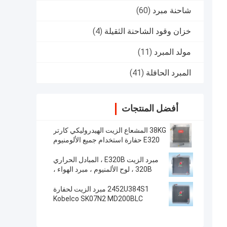
شاحنة مبرد
(60)
خزان وقود الشاحنة الثقيلة
(4)
مولد المبرد
(11)
المبرد الحافلة
(41)
أفضل المنتجات
38KG المشعاع الزيت الهيدروليكي كارتر
E320 حفارة استخدام جميع الألومنيوم
مبرد الزيت E320B ، المبادل الحراري
320B ، لوح الألمنيوم ، مبرد الهواء ،
المبرد ، خزان الزيت ، مبرد الهواء ، 125-
2970،118-9954
2452U384S1 مبرد الزيت لحفارة
Kobelco SK07N2 MD200BLC
K907LC K907