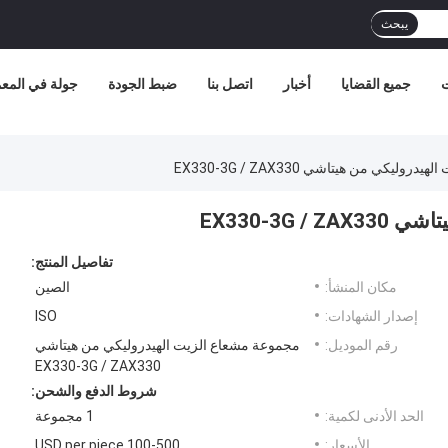
يبحث
ت
جميع القضايا
أخبار
اتصل بنا
ضبط الجودة
جولة في المع
ليكي من هيتاشي EX330-3G / ZAX330
EX330-3G
تفاصيل المنتج:
مكان المنشأ:
الصين
إصدار الشهادات:
ISO
رقم الموديل:
مجموعة مشعاع الزيت الهيدروليكي من هيتاشي
EX330-3G / ZAX330
شروط الدفع والشحن:
الحد الأدنى لكمية:
1 مجموعة
الأسعار:
100-500 USD per piece