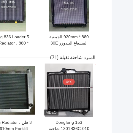
880 * 920mm الجمعية
g 836 Loader 5
المشعاع البلدوزر 30E
adiator ، 880 *
Liugong قطع غيار اللودر
Black Aluminium
Radiator
المبرد شاحنة ثقيلة
(71)
افضل سعر
افضل سعر
Dongfeng 153
3 طن  Radiator
1301B36C-010 شاحنة
 610mm Forklift