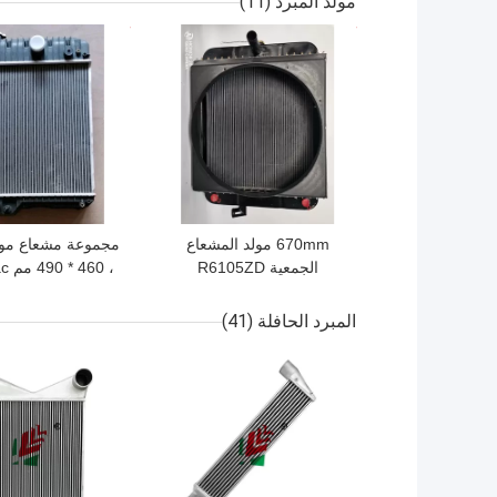
مولد المبرد
(11)
افضل سعر
افضل سعر
670mm مولد المشعاع
مجموعة مشعاع مولد
الجمعية R6105ZD
، 60
Weichai قطع الغيار
Radiator
المبرد الحافلة
(41)
افضل سعر
افضل سعر