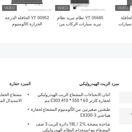
YT 6100- الحافلة
YT 05685 نظام تبريد نظام
YT 00952 الحافلة الدرجة
 سيارات
تبريد سيارات الركاب من
الحرارة الألومنيوم
د المبرد
الألومنيوم والبلاستيك
والبلاستيك نظام التبريد
قطع غيار
للحافلات وقطع غيار
التبريد للسيارات وقطع غيار
تبريد
السيارات
1301-00950
مبرد الزيت الهيدروليكي
المبرد حفارة
اثنان الانحناءات المشعاع الزيت الهيدروليكي
لحفارة كارتر E303 410 * 550 * 60 مم
الاستبدال الم
طبقتين صغيرتين من الألومنيوم المشعاع لحفارة
هيتاشي EX330-3
شاحنة مضخة 18L / 21L دائرة الزيت 3 صف
المشعاع مع استخدام النظام الهيدروليكي