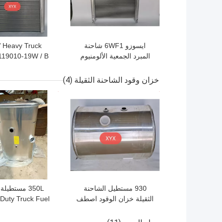
ايسوزو 6WF1 شاحنة
 Heavy Truck
المبرد الجمعية الألومنيوم
سميكة الأنابيب المصنوعة
بيني ماء إلى ه
خزان وقود الشاحنة الثقيلة
(4)
افضل سعر
افضل سعر
930 مستطيل الشاحنة
الثقيلة خزان الوقود اصطف
Duty Truck Fuel
التقسيم عززت أجزاء
 1080 * 650 *
الشاحنة الثقيلة
630mm