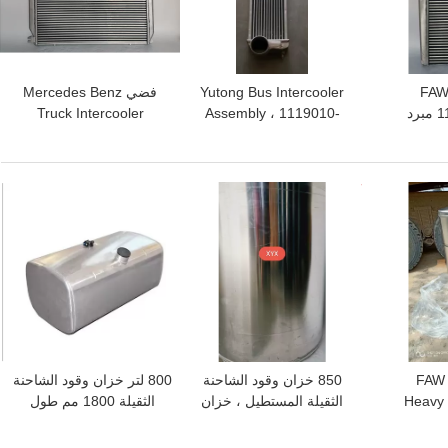
FAW
Yutong Bus Intercooler
فضي Mercedes Benz
1119010-19W / B مبرد
Assembly ، 1119010-
Truck Intercooler
واء
03621 مبرد بيني من
9425010201/9425010901
الألومنيوم
افضل سعر
افضل سعر
350L مستطيلة FAW
850 خزان وقود الشاحنة
800 لتر خزان وقود الشاحنة
Heavy 
الثقيلة المستطيل ، خزان
الثقيلة 1800 مم طول
Tank
وقود الديزل من سبائك
DZ91189554790
الألومنيوم سعة 100 لتر