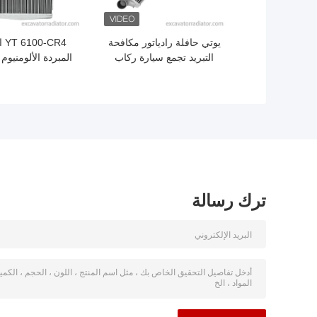
يوتي حافلة رادياتور مكافحة
CR4
التبريد تجمع سيارة ركاب
المبردة الألومنيوم
OE 1119010-02614 220 *
الركاب نظام التبري
920mm
للسيارات الحافلة و
السيارات نظام ال
المقاوم
ترك رسالة