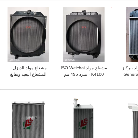
افضل سعر
افضل سعر
 بيركنز
مشعاع مولد ISO Weichai
مشعاع مولد الديزل ،
4 * 490 مم Generac
K4100 ، مبرد 495 مم
المشعاع البعيد ويفانغ
للمولد
4105ZD للمولدات
افضل سعر
افضل سعر