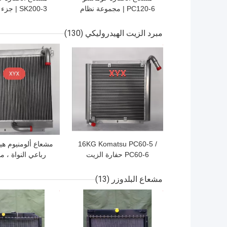
PC120-6 | مجموعة نظام
SK200-3 | ج
التبريد 640 مم
لاستبدال خزان ا
مبرد الزيت الهيدروليكي
(130)
افضل سعر
افضل سعر
16KG Komatsu PC60-5 /
مشعاع ألومنيوم هي
PC60-6 حفارة الزيت
رباعي النواة ، 
الهيدروليكي المشعاع
قضيب
ستريت رود
مشعاع البلدوزر
(13)
افضل سعر
افضل سعر