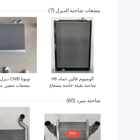
ثقيلة خزان مياه المشعاع
ator Assembly
صفين
مشعات شاحنة الديزل
(7)
افضل سعر
افضل سعر
ألومنيوم فالين حماه H6
تويوتا CMB
شاحنة ثقيلة خاصة مشعاع
مشعات صفين من
ما بعد البيع 1301M69R-
الألومنيوم البلاس
010
شاحنة مبرد
(60)
افضل سعر
افضل سعر