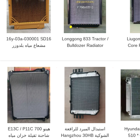
16y-03a-030001 SD16
Longgong 833 Tractor /
Liugon
Core R
Bulldozer Radiator
مشعاع مياه بلدوزر
Aluminium Core 880 *
855mm 
855mm
افضل سعر
افضل سعر
Hyundai ،
استبدال المبرد للرافعة
هينو 700 E13C / P11C
510 *
الشوكية Hangzhou 30HB
شاحنة ثقيلة خزان مياه