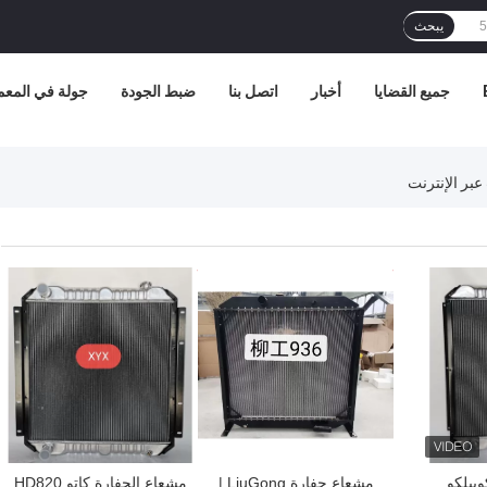
يبحث
جميع القضايا
أخبار
اتصل بنا
ضبط الجودة
جولة في المع
افضل سعر
افضل سعر
وبيلكو
مشعاع حفارة LiuGong |
مشعاع الحفارة كاتو HD820