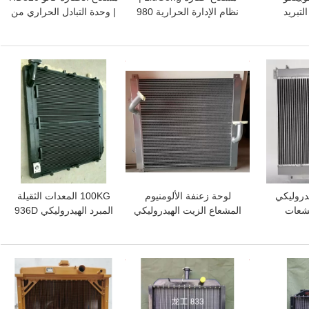
زء التبريد
نظام الإدارة الحرارية 980
| وحدة التبادل الحراري من
لمياه
مم
الدرجة التجارية
افضل سعر
افضل سعر
دروليكي
لوحة زعنفة الألومنيوم
100KG المعدات الثقيلة
مشعات
المشعاع الزيت الهيدروليكي
المبرد الهيدروليكي 936D
 كوماتسو PC200-3
لكوماتسو PC200-5
Liugong أجزاء حفارة
افضل سعر
افضل سعر