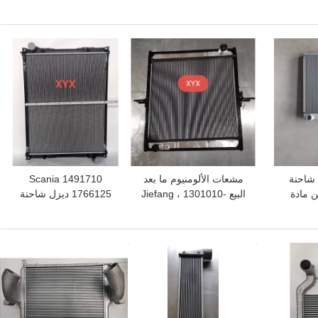
Radi
، صفان من المبرد
المبرد صفين
الميكانيكي
افضل سعر
افضل سعر
 ديزل شاحنة
مشعات الألومنيوم ما بعد
Scania 1491710
 مادة
البيع Jiefang ، 1301010-
1766125 ديزل شاحنة
تيكية
X112D 130101010131
مشعات استخدام المركبات
نصف شاحنة المشعاع
التجارية
افضل سعر
افضل سعر