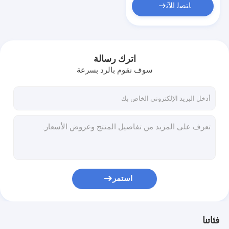
ﺎﺘﺼﻟ ﺍﻶﻧ
اترك رسالة
سوف نقوم بالرد بسرعة
استمر
فئاتنا