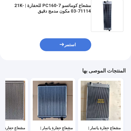
مشعاع كوماتسو PC160-7 للحفارة | 21K-
03-71114 مكون مدمج دقيق
استمر
المنتجات الموصى بها
مشعاع حفارة يانمار |
مشعاع حفارة يانمار |
مشعاع حفارة كوبو