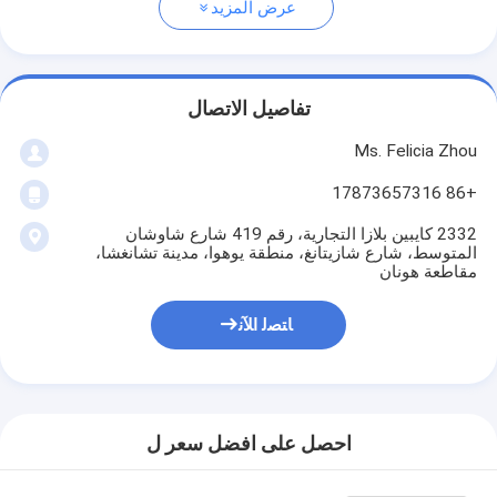
عرض المزيد
تفاصيل الاتصال
Ms. Felicia Zhou
+86 17873657316
2332 كايبين بلازا التجارية، رقم 419 شارع شاوشان
المتوسط، شارع شازيتانغ، منطقة يوهوا، مدينة تشانغشا،
مقاطعة هونان
ﺎﺘﺼﻟ ﺍﻶﻧ
احصل على افضل سعر ل