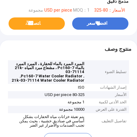
مدمج دقيق
الأسعار：80-325 USD per piece
MOQ：1 مجموعة
افضل سعر
ﺎﺘﺼﻟ ﺍﻶﻧ
منتوج وصف
المبرد المبرد بالماء للحفارة ، المبرد المبرد
بالماء Pc160-7 ، مشعاع مبرد المياه 21k-
تسليط الضوء
03-71114
,
,
Pc160-7 Water Cooler Radiator
21k-03-71114 Water Cooler Radiator
إصدار الشهادات
ISO
الأسعار
80-325 USD per piece
الحد الأدنى لكمية
1 مجموعة
القدرة على العرض
10000 مجموعة
يتم تعبئة خزانات مياه الحفارات بشكل
تفاصيل التغليف
أساسي في صناديق خشبية ، بحيث يمكن
تجنب الصدمات والأضرار غير الضر