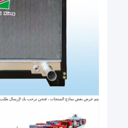
يتم عرض بعض نماذج المنتجات ، فنحن نرحب بك لإرسال طلب 