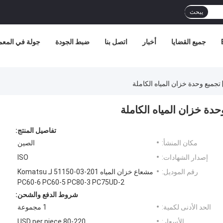
يبحث
جميع القضايا
أخبار
اتصل بنا
ضبط الجودة
جولة في المع
تفاصيل المنتج:
مكان المنشأ:
الصين
إصدار الشهادات:
ISO
رقم الموديل:
مشعاع خزان المياه 201-03-51150 لـ Komatsu
PC60-6 PC60-5 PC80-3 PC75UD-2
شروط الدفع والشحن:
الحد الأدنى لكمية:
1 مجموعة
الأسعار:
80-220 USD per piece