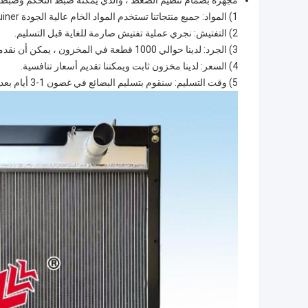
مجهزة بصمام تنظيم الضغط ، والذي يمكنه ضبط التحكم وضبط
1) المواد: جميع منتجاتنا تستخدم المواد الخام عالية الجودة genuiner.
2) التفتيش: نجري عملية تفتيش صارمة للغاية قبل التسليم.
3) الجرد: لدينا حوالي 1000 قطعة في المخزون ، يمكن أن نقدمها لك في وقت واحد.
4) السعر: لدينا مخزون ثابت ويمكننا تقديم أسعار تنافسية.
5) وقت التسليم: سنقوم بتسليم البضائع في غضون 1-3 أيام بعد استلام الدفع.