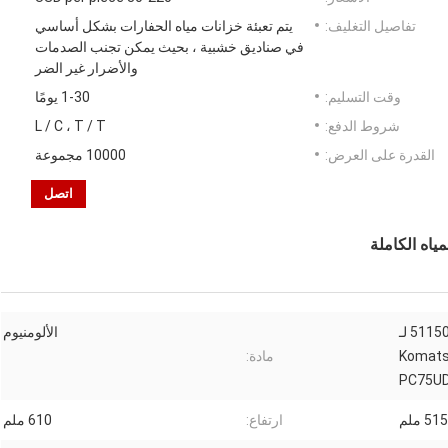
تفاصيل التغليف:
يتم تعبئة خزانات مياه الحفارات بشكل أساسي
في صناديق خشبية ، بحيث يمكن تجنب الصدمات
والأضرار غير الضر
وقت التسليم:
1-30 يومًا
شروط الدفع:
L / C ، T / T
القدرة على العرض:
10000 مجموعة
اتصل
مشعاع خزان المياه 201-03-51150 لـ
الألومنيوم
Komats
مادة:
PC75UD
515 ملم
ارتفاع:
610 ملم