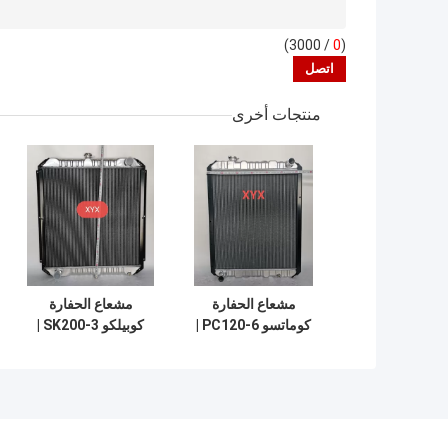
/ 3000)
0
(
منتجات أخرى
مشعاع الحفارة
مشعاع الحفارة
كوماتسو PC120-6 |
كوبيلكو SK200-3 |
مجموعة نظام التبريد
جزء التبريد لاستبدال
640 مم
خزان المياه