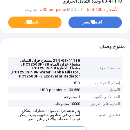
03-41110 وحدة التبادل الحراري
الأسعار：100-550 USD per piece
MOQ：1 مجموعة
افضل سعر
ﺎﺘﺼﻟ ﺍﻶﻧ
منتوج وصف
21N-03-41110 مشعاع خزان المياه ،
مشعاع خزان المياه PC1250SP-8R ،
تسليط الضوء
مشعاع الحفارة PC1250SP-8
,
,
PC1250SP-8R Water Tank Radiator
PC1250SP-8 Excavator Radiator
إصدار الشهادات
ISO
الأسعار
100-550 USD per piece
الحد الأدنى لكمية
1 مجموعة
القدرة على العرض
10000 مجموعات
يتم تعبئة خزانات مياه الحفارات بشكل
تفاصيل التغليف
أساسي في صناديق خشبية ، بحيث يمكن
تجنب الصدمات والأضرار غير الضر