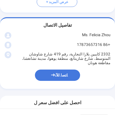
عرض المزيد
تفاصيل الاتصال
Ms. Felicia Zhou
+86 17873657316
2332 كايبين بلازا التجارية، رقم 419 شارع شاوشان
المتوسط، شارع شازيتانغ، منطقة يوهوا، مدينة تشانغشا،
مقاطعة هونان
ﺎﺘﺼﻟ ﺍﻶﻧ
احصل على افضل سعر ل