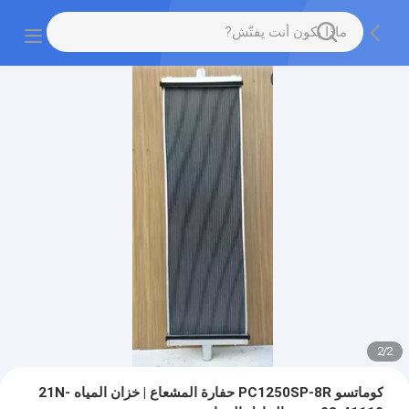
2
/
2
كوماتسو PC1250SP-8R حفارة المشعاع | خزان المياه 21N-