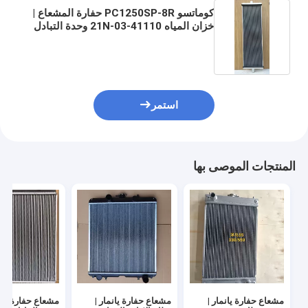
كوماتسو PC1250SP-8R حفارة المشعاع |
خزان المياه 21N-03-41110 وحدة التبادل
الحراري
استمر
المنتجات الموصى بها
مشعاع حفارة يانمار |
مشعاع حفارة يانمار |
مشعاع حفارة كوبو