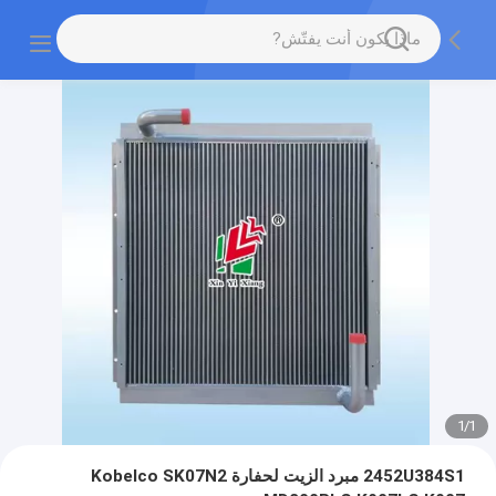
1
/
1
2452U384S1 مبرد الزيت لحفارة Kobelco SK07N2