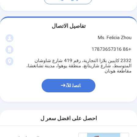
تفاصيل الاتصال
Ms. Felicia Zhou
+86 17873657316
2332 كايبين بلازا التجارية، رقم 419 شارع شاوشان
المتوسط، شارع شازيتانغ، منطقة يوهوا، مدينة تشانغشا،
مقاطعة هونان
ﺎﺘﺼﻟ ﺍﻶﻧ
احصل على افضل سعر ل