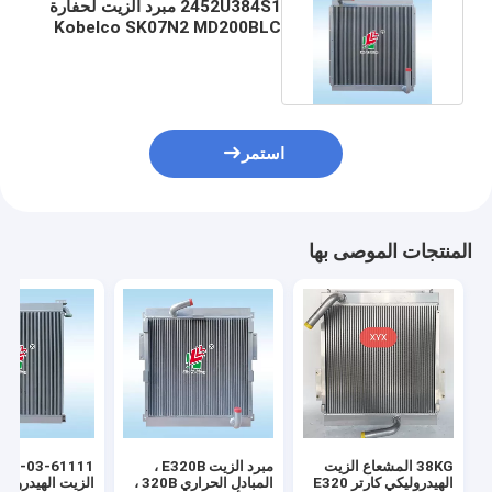
2452U384S1 مبرد الزيت لحفارة
Kobelco SK07N2 MD200BLC
K907LC K907
استمر
المنتجات الموصى بها
38KG المشعاع الزيت
مبرد الزيت E320B ،
الهيدروليكي كارتر E320
المبادل الحراري 320B ،
الزيت الهيدرولي