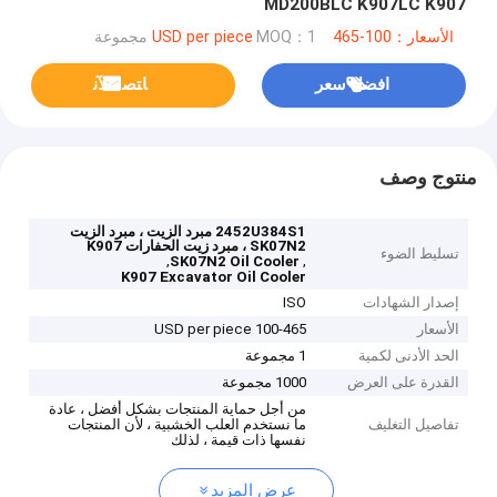
MD200BLC K907LC K907
الأسعار：100-465 USD per piece
MOQ：1 مجموعة
افضل سعر
ﺎﺘﺼﻟ ﺍﻶﻧ
منتوج وصف
2452U384S1 مبرد الزيت ، مبرد الزيت
SK07N2 ، مبرد زيت الحفارات K907
تسليط الضوء
,
,
SK07N2 Oil Cooler
K907 Excavator Oil Cooler
إصدار الشهادات
ISO
الأسعار
100-465 USD per piece
الحد الأدنى لكمية
1 مجموعة
القدرة على العرض
1000 مجموعة
من أجل حماية المنتجات بشكل أفضل ، عادة
تفاصيل التغليف
ما نستخدم العلب الخشبية ، لأن المنتجات
نفسها ذات قيمة ، لذلك
عرض المزيد