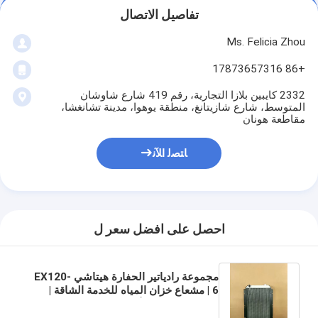
تفاصيل الاتصال
Ms. Felicia Zhou
+86 17873657316
2332 كايبين بلازا التجارية، رقم 419 شارع شاوشان
المتوسط، شارع شازيتانغ، منطقة يوهوا، مدينة تشانغشا،
مقاطعة هونان
ﺎﺘﺼﻟ ﺍﻶﻧ
احصل على افضل سعر ل
مجموعة رادياتير الحفارة هيتاشي EX120-
6 | مشعاع خزان المياه للخدمة الشاقة |
قلب سميك من الألومنيوم بالكامل