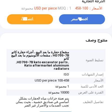
الدرجة التجارية
الأسعار：100-458 USD per piece
MOQ：1 مجموعة
افضل سعر
ﺎﺘﺼﻟ ﺍﻶﻧ
منتوج وصف
مشعاع حفارة ما بعد البيع ، أجزاء حفارة كاتو
HD700-7B ، مشعات الألومنيوم ما بعد البيع
كاتو
تسليط الضوء
,
,
HD700-7B kato excavator parts
Kato aftermarket aluminum
radiators
إصدار الشهادات
ISO
الأسعار
100-458 USD per piece
الحد الأدنى لكمية
1 مجموعة
القدرة على العرض
10000 مجموعة
يتم تعبئة خزانات مياه الحفارات بشكل
تفاصيل التغليف
أساسي في صناديق خشبية ، بحيث يمكن
تجنب الصدمات والأضرار غير الضر