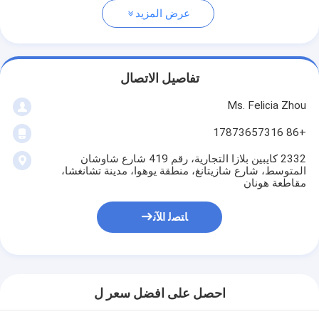
عرض المزيد
تفاصيل الاتصال
Ms. Felicia Zhou
+86 17873657316
2332 كايبين بلازا التجارية، رقم 419 شارع شاوشان
المتوسط، شارع شازيتانغ، منطقة يوهوا، مدينة تشانغشا،
مقاطعة هونان
ﺎﺘﺼﻟ ﺍﻶﻧ
احصل على افضل سعر ل